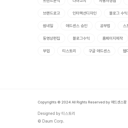
트렌드분석
다마고치
사용자경험
브랜드로고
인터랙션디자인
블로그 수익
썸네일
애드센스 승인
공부법
스
동영상편집
블로그수익
홈페이지제작
부업
티스토리
구글 애드센스
웹
Copyrights © 2024 All Rights Reserved by 애드센스팜
Designed by 티스토리
© Daum Corp.