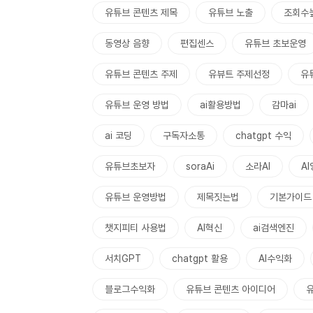
유튜브 콘텐츠 제목
유튜브 노출
조회수
동영상 음향
편집센스
유튜브 초보운영
유튜브 콘텐츠 주제
유뷰트 주제선정
유
유튜브 운영 방법
ai활용방법
감마ai
ai 코딩
구독자소통
chatgpt 수익
유튜브초보자
soraAi
소라AI
A
유튜브 운영방법
제목짓는법
기본가이드
챗지피티 사용법
AI혁신
ai검색엔진
서치GPT
chatgpt 활용
AI수익화
블로그수익화
유튜브 콘텐츠 아이디어