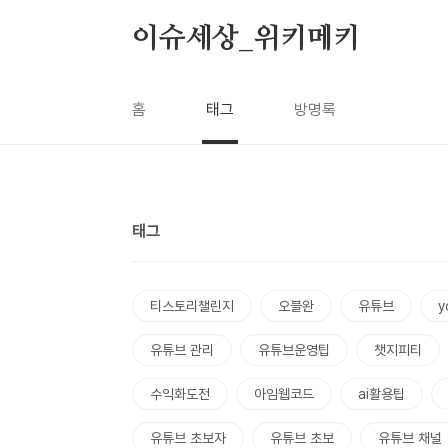
본문 바로가기
이슈세상_위키메키
홈
태그
방명록
태그
티스토리챌린지
오블완
유튜브
y
유튜브 관리
유튜브운영팁
챗지피티
수익화도전
아임웹코드
ai활용팁
유튜브 초보자
유튜브 초보
유튜브 채널