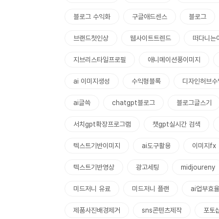
블로그 수익화
구글애드센스
블로그
브랜드첫인상
웹사이트트렌드
떠다니는
지브리스타일프로필
애니메이션풍이미지
ai 이미지생성
수익형블록
디자인허브수
ai글쓱
chatgpt블로그
블로그글스기
서치gpt확장프로그램
챗gpt실시간 검색
텍스트기반이미지
ai도구활용
이미지fx
텍스트기반영상
광고세팅
midjoureny
미드저니 유료
미드저니 플랜
ai업부효
제품사진배경제거
sns콘텐츠제작
포토