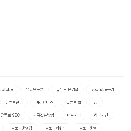
outube
유튜브운영
유튜브 운영팁
youtube운영
유튜브관리
미리캔버스
유튜브 팁
Ai
유튜브 SEO
제목짓는방법
미드저니
AI디자인
블로그운영팁
블로그키워드
블로그운영