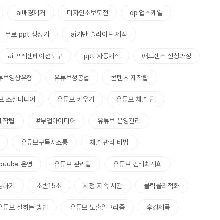
ai배경제거
디자인초보도전
dpi업스케일
무료 ppt 생성기
ai기반 슬라이드 제작
ai 프레젠테이션도구
ppt 자동제작
애드센스 신청과정
튜브영상유형
유튜브성공법
콘텐츠 제작팁
브 소셜미디어
유튜브 키우기
유튜브 채널 팁
제작팁
#부업아이디어
유튜브 운영관리
유튜브구독자소통
채널 관리 비법
ouube 운영
유튜브 관리팁
유튜브 검색최적화
영하기
초반15초
시청 지속 시간
클릭률최적화
유튜브 잘하는 방법
유튜브 노출알고리즘
후킹제목