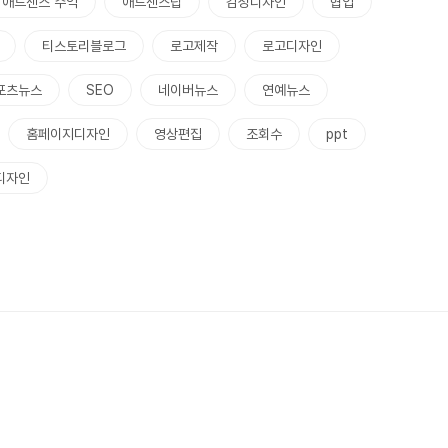
애드센스 수익
애드센스팁
감성디자인
협업
티스토리블로그
로고제작
로고디자인
포츠뉴스
SEO
네이버뉴스
연예뉴스
홈페이지디자인
영상편집
조회수
ppt
디자인