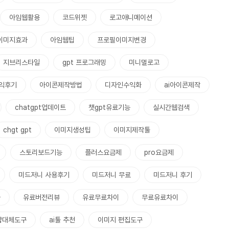
아임웹활용
코드위젯
로고애니메이션
이미지효과
아임웹팁
프로필이미지변경
지브리스타일
gpt 프로그래밍
미니멀로고
익후기
아이콘제작방법
디자인수익화
ai아이콘제작
chatgpt업데이트
챗gpt유료기능
실시간웹검색
chgt gpt
이미지생성팁
이미지제작툴
스토리보드기능
플러스요금제
pro요금제
미드저니 사용후기
미드저니 무료
미드저니 후기
율
유료버전리뷰
유료무료차이
무료유료차이
샵대체도구
ai툴 추천
이미지 편집도구