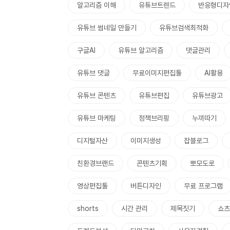
알고리즘 이해
유튜브트렌드
반응형디자
유튜브 썸네일 만들기
유튜브검색최적화
구글AI
유튜브 알고리즘
댓글관리
유튜브 댓글
무료이미지편집툴
AI활용
유튜브 콘텐츠
유튜브편집
유튜브광고
유튜브 마케팅
정책브리핑
누끼따기
디지털자산
이미지생성
잡블로그
친환경브랜드
콘텐츠기획
뽀모도로
영상편집툴
버튼디자인
무료 프로그램
shorts
시간 관리
제목짓기
쇼츠