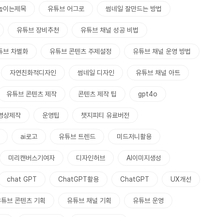
높이는제목
유튜브 어그로
썸네일 잘만드는 방법
유튜브 장비추천
유튜브 채널 성공 비법
튜브 차별화
유튜브 콘텐츠 주제설정
유튜브 채널 운영 방법
자연친화적디자인
썸네일 디자인
유튜브 채널 아트
유튜브 콘텐츠 제작
콘텐츠 제작 팁
gpt4o
I영상제작
운영팁
챗지피티 유료버전
ai로고
유튜브 트렌드
미드저니활용
미리캔버스기여자
디자인허브
AI이미지생성
chat GPT
ChatGPT활용
ChatGPT
UX개선
유튜브 콘텐츠 기획
유튜브 채널 기획
유튜브 운영