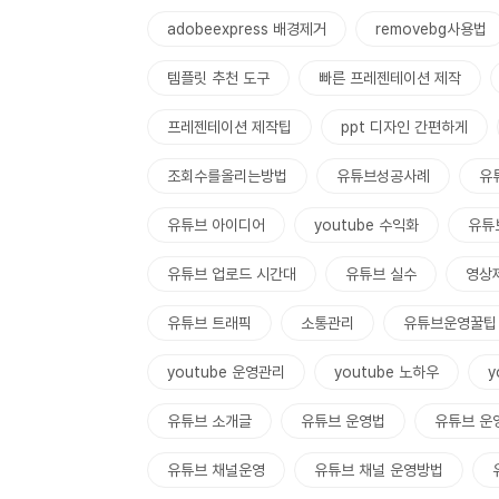
adobeexpress 배경제거
removebg사용법
템플릿 추천 도구
빠른 프레젠테이션 제작
프레젠테이션 제작팁
ppt 디자인 간편하게
조회수를올리는방법
유튜브성공사례
유
유튜브 아이디어
youtube 수익화
유튜
유튜브 업로드 시간대
유튜브 실수
영상
유튜브 트래픽
소통관리
유튜브운영꿀팁
youtube 운영관리
youtube 노하우
y
유튜브 소개글
유튜브 운영법
유튜브 운
유튜브 채널운영
유튜브 채널 운영방법