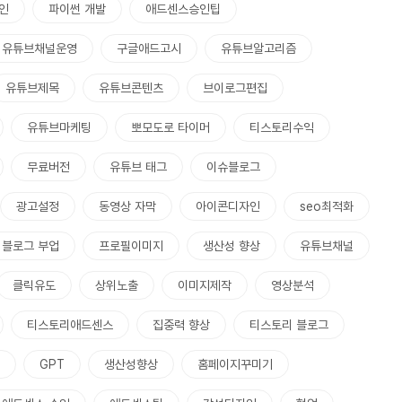
인
파이썬 개발
애드센스승인팁
유튜브채널운영
구글애드고시
유튜브알고리즘
유튜브제목
유튜브콘텐츠
브이로그편집
유튜브마케팅
뽀모도로 타이머
티스토리수익
무료버전
유튜브 태그
이슈블로그
광고설정
동영상 자막
아이콘디자인
seo최적화
블로그 부업
프로필이미지
생산성 향상
유튜브채널
클릭유도
상위노출
이미지제작
영상분석
티스토리애드센스
집중력 향상
티스토리 블로그
GPT
생산성향상
홈페이지꾸미기