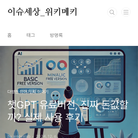
본문 바로가기
이슈세상_위키메키
홈
태그
방명록
다양한 이야기/AI 이야기
챗GPT 유료버전, 진짜 돈값할
까? 실제 사용 후기
by ainovalab
2024. 12. 6.