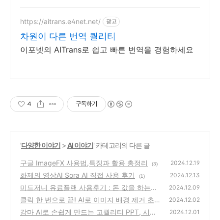
https://aitrans.e4net.net/
광고
차원이 다른 번역 퀄리티
이포넷의 AITrans로 쉽고 빠른 번역을 경험하세요
4
구독하기
'
다양한 이야기
>
AI 이야기
' 카테고리의 다른 글
구글 ImageFX 사용법,특징과 활용 총정리
2024.12.19
(3)
화제의 영상AI Sora AI 직접 사용 후기
2024.12.13
(1)
미드저니 유료플랜 사용후기 : 돈 값을 하는
2024.12.09
가?
클릭 한 번으로 끝! AI로 이미지 배경 제거 초
(4)
2024.12.02
간단 가이드
감마 AI로 손쉽게 만드는 고퀄리티 PPT, 시간
(2)
2024.12.01