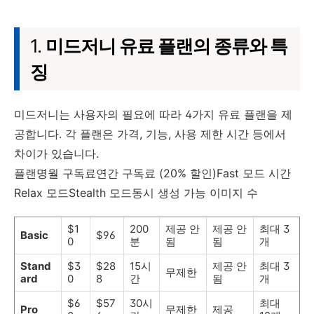
1.
미드저니 유료 플랜의 종류와 특
징
미드저니는 사용자의 필요에 따라 4가지 유료 플랜을 제
공합니다. 각 플랜은 가격, 기능, 사용 제한 시간 등에서
차이가 있습니다.
플랜명월 구독료연간 구독료 (20% 할인)Fast 모드 시간
Relax 모드Stealth 모드동시 생성 가능 이미지 수
$1
200
제공 안
제공 안
최대 3
Basic
$96
0
분
됨
됨
개
Stand
$3
$28
15시
제공 안
최대 3
무제한
ard
0
8
간
됨
개
$6
$57
30시
최대
Pro
무제한
제공