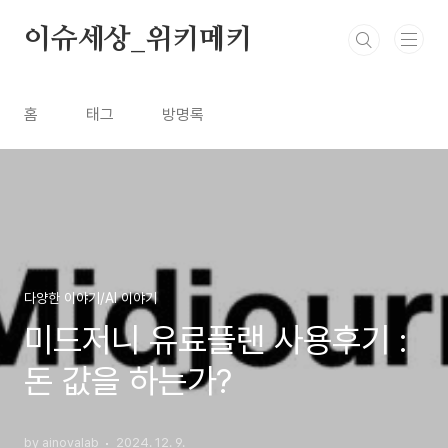
본문 바로가기
이슈세상_위키메키
홈
태그
방명록
다양한 이야기/AI 이야기
미드저니 유료플랜 사용후기 :
돈 값을 하는가?
by ainovalab
2024. 12. 9.