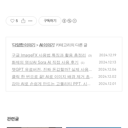
5
구독하기
'
다양한 이야기
>
AI 이야기
' 카테고리의 다른 글
구글 ImageFX 사용법,특징과 활용 총정리
2024.12.19
(3)
화제의 영상AI Sora AI 직접 사용 후기
2024.12.13
(1)
챗GPT 유료버전, 진짜 돈값할까? 실제 사용
2024.12.06
후기
클릭 한 번으로 끝! AI로 이미지 배경 제거 초
(3)
2024.12.02
간단 가이드
감마 AI로 손쉽게 만드는 고퀄리티 PPT, 시간
(2)
2024.12.01
을 절약하는 초간단 비법 공개!
(2)
관련글