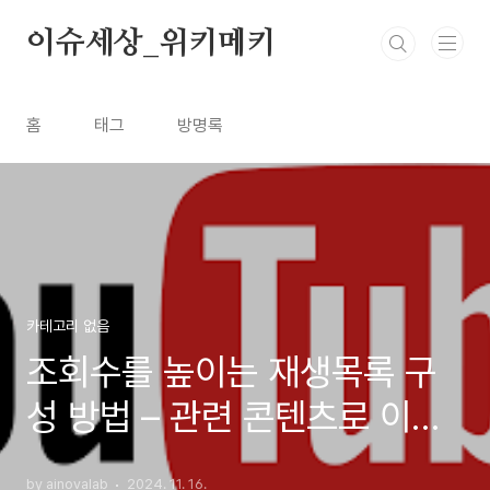
본문 바로가기
이슈세상_위키메키
홈
태그
방명록
카테고리 없음
조회수를 높이는 재생목록 구
성 방법 – 관련 콘텐츠로 이어
지는 재생목록 만들기
by ainovalab
2024. 11. 16.